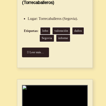
(Torrecaballeros)
Lugar:
Torrecaballeros (Segovia).
lobo
valoración
daños
Segovia
informe
Leer más…