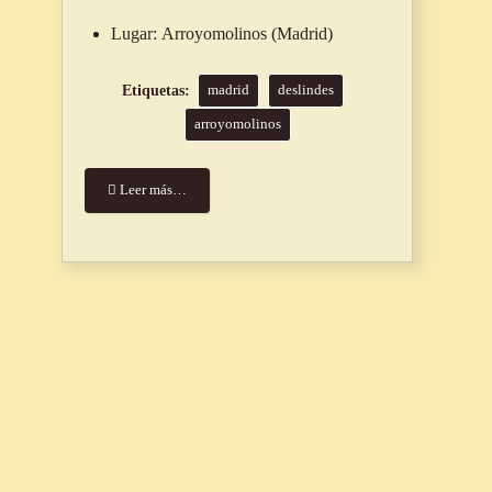
Lugar:
Arroyomolinos (Madrid)
madrid
deslindes
arroyomolinos
Leer más…