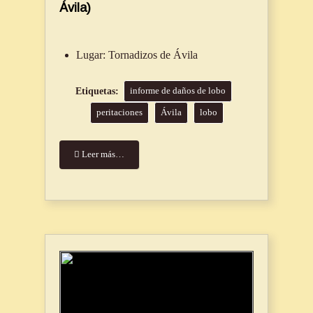
Ávila)
Lugar:
Tornadizos de Ávila
informe de daños de lobo
peritaciones
Ávila
lobo
Leer más…