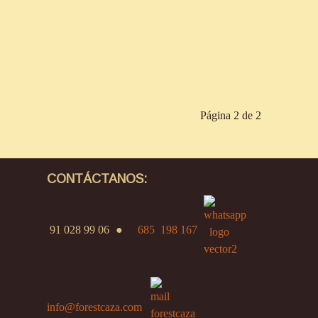
Página 2 de 2
CONTÁCTANOS:
91 028 99 06
●
685 198 167
info@forestcaza.com