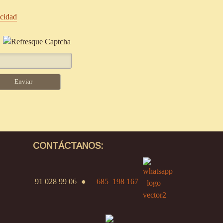
acidad
CONTÁCTANOS:
91 028 99 06
●
685 198 167