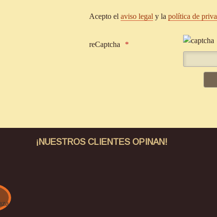
Acepto el
aviso legal
y la
política de priv
reCaptcha
¡NUESTROS CLIENTES OPINAN!