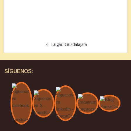
Lugar:
Guadalajara
SÍGUENOS: