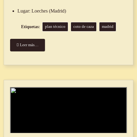
Lugar:
Loeches (Madrid)
plan técnico
coto de caza
madrid
Leer más…