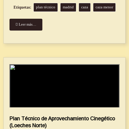
plan técnico
madrid
caza
caza menor
Leer más…
Plan Técnico de Aprovechamiento Cinegético
(Loeches Norte)