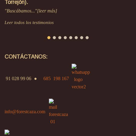
Torrejón).
"Buscábamos..."[leer más]
Leer todos los testimonios
CONTÁCTANOS:
91 028 99 06
●
685 198 167
info@forestcaza.com