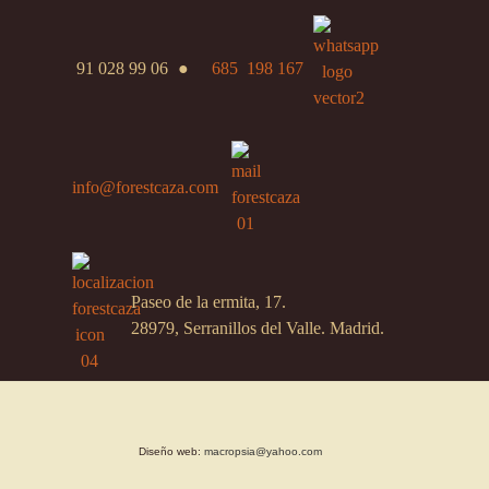
91 028 99 06
●
685 198 167
info@forestcaza.com
Paseo de la ermita, 17.
28979, Serranillos del Valle. Madrid.
Diseño web:
macropsia@yahoo.com