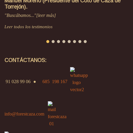
Manuel Moreno (Presidente del Coto de Caza de
Torrejón).
"Buscábamos..."[leer más]
Leer todos los testimonios
CONTÁCTANOS:
91 028 99 06
●
685 198 167
info@forestcaza.com